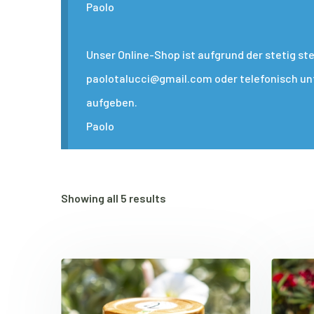
Paolo
Unser Online-Shop ist aufgrund der stetig s
paolotalucci@gmail.com oder telefonisch unte
aufgeben.
Paolo
Showing all 5 results