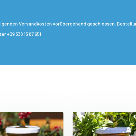
teigenden Versandkosten vorübergehend geschlossen. Bestellun
r +39 338 13 87 651