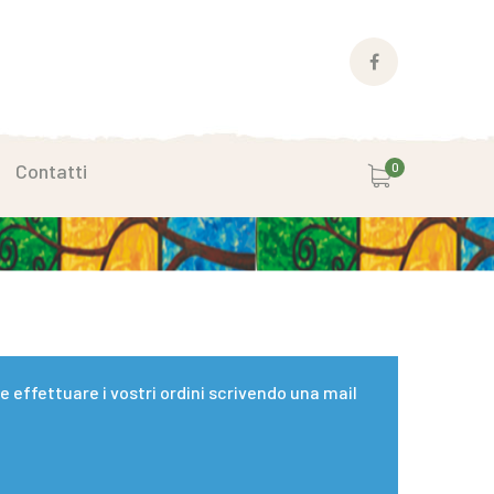
Facebook
Profile
Contatti
0
effettuare i vostri ordini scrivendo una mail