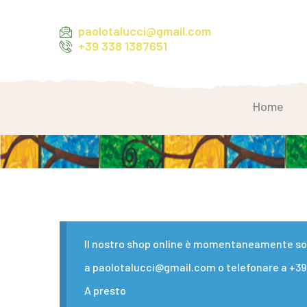
paolotalucci@gmail.com
+39 338 1387651
Home
Il nostro shop online è momentaneamente sosp
a paolotalucci@gmail.com o telefonare a +39 
A presto