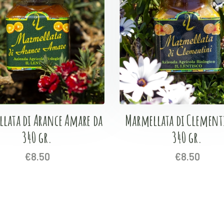
lata di Arance Amare da
Marmellata di Clement
340 gr.
340 gr.
€
8.50
€
8.50