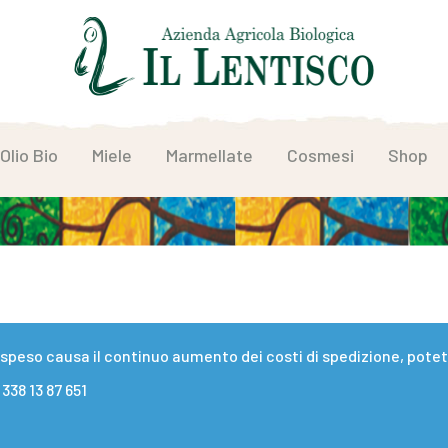
Olio Bio
Miele
Marmellate
Cosmesi
Shop
eso causa il continuo aumento dei costi di spedizione, potete 
338 13 87 651