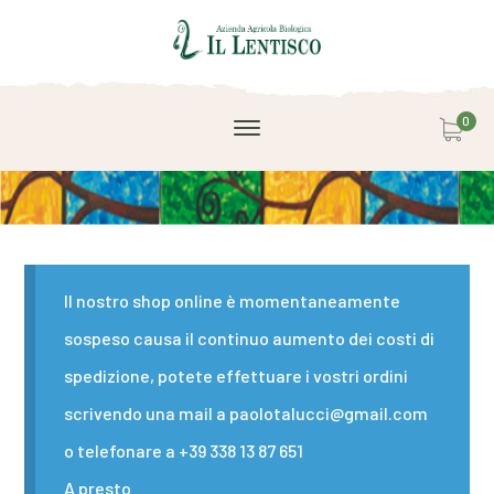
0
Il nostro shop online è momentaneamente
sospeso causa il continuo aumento dei costi di
spedizione, potete effettuare i vostri ordini
scrivendo una mail a paolotalucci@gmail.com
o telefonare a +39 338 13 87 651
A presto