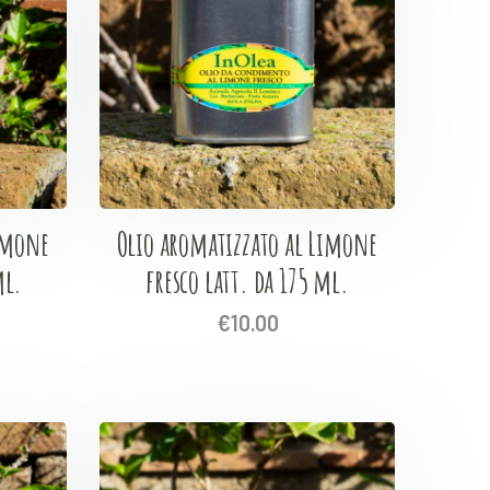
Limone
Olio aromatizzato al Limone
ml.
fresco latt. da 175 ml.
€
10.00