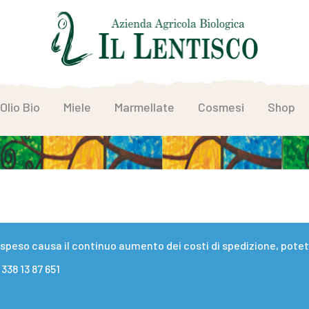
Olio Bio
Miele
Marmellate
Cosmesi
Shop
eso causa il continuo aumento dei costi di spedizione, potete 
338 13 87 651