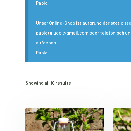
Paolo
Unser Online-Shop ist aufgrund der stetig s
paolotalucci@gmail.com oder telefonisch unte
aufgeben.
Paolo
Showing all 10 results