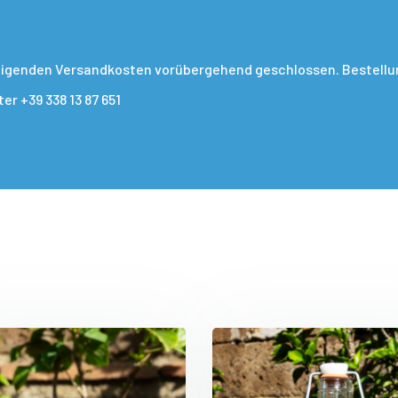
teigenden Versandkosten vorübergehend geschlossen. Bestellun
r +39 338 13 87 651