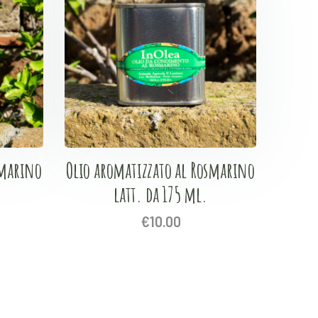
smarino
Olio aromatizzato al Rosmarino
latt. da 175 ml.
€
10.00