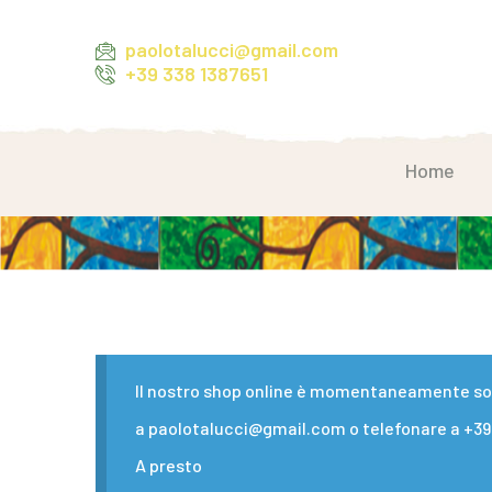
paolotalucci@gmail.com
+39 338 1387651
Home
Il nostro shop online è momentaneamente sosp
a paolotalucci@gmail.com o telefonare a +39 
A presto