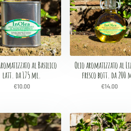
aromatizzato al Basilico
Olio aromatizzato al 
latt. da 175 ml.
fresco bott. da 200 
€
10.00
€
14.00