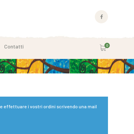
Facebook
Profile
Contatti
0
effettuare i vostri ordini scrivendo una mail