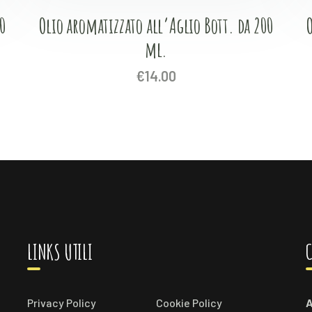
0
Olio aromatizzato all’Aglio Bott. da 200
ml.
€
14.00
LINKS UTILI
C
Privacy Policy
Cookie Policy
A