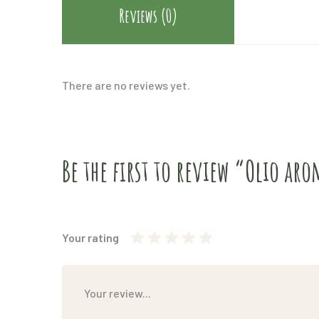
Reviews (0)
There are no reviews yet.
Be the first to review “Olio ar
Your rating
1
2
3
4
5