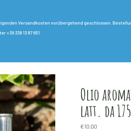
teigenden Versandkosten vorübergehend geschlossen. Bestellun
r +39 338 13 87 651
Olio aroma
latt. da 17
€
10.00