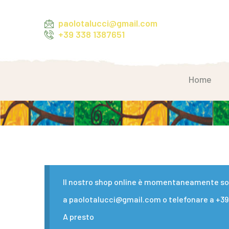
paolotalucci@gmail.com
+39 338 1387651
Home
Il nostro shop online è momentaneamente sosp
a paolotalucci@gmail.com o telefonare a +39 
A presto