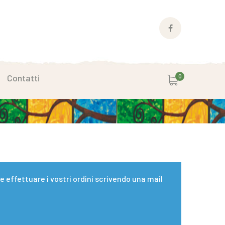
Facebook
Profile
Contatti
0
effettuare i vostri ordini scrivendo una mail