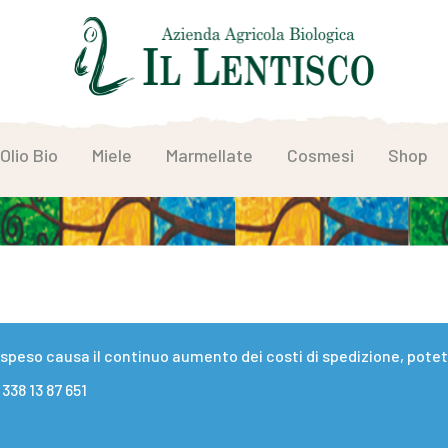
Olio Bio
Miele
Marmellate
Cosmesi
Shop
eso causa il continuo aumento dei costi di spedizione, potete 
338 13 87 651