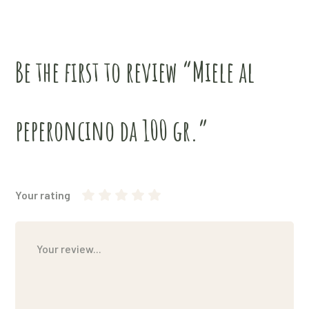
Be the first to review “Miele al
peperoncino da 100 gr.”
Your rating
1
2
3
4
5