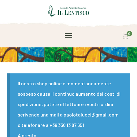
0
Il nostro shop online è momentaneamente
sospeso causa il continuo aumento dei costi di
spedizione, potete effettuare i vostri ordini
scrivendo una mail a paolotalucci@gmail.com
o telefonare a +39 338 13 87 651
A presto